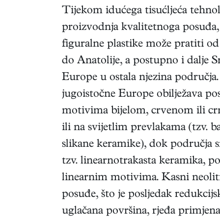
Tijekom idućega tisućljeća tehnolo
proizvodnja kvalitetnoga posuđa,
figuralne plastike može pratiti 
do Anatolije, a postupno i dalje
Europe u ostala njezina područj
jugoistočne Europe obilježava po
motivima bijelom, crvenom ili c
ili na svijetlim prevlakama (tzv. 
slikane keramike), dok područja 
tzv. linearnotrakasta keramika, 
linearnim motivima. Kasni neolit
posuđe, što je posljedak redukcij
uglačana površina, rjeđa primjena 