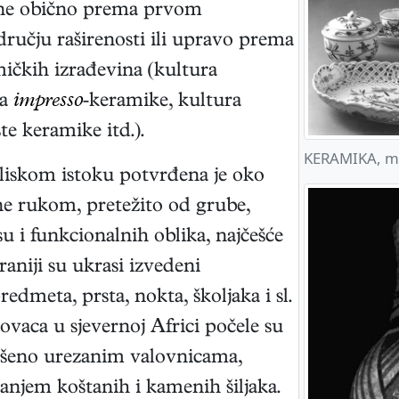
ane obično prema prvom
ručju raširenosti ili upravo prema
ičkih izrađevina (kultura
ra
impresso
-keramike, kultura
te keramike itd.).
KERAMIKA, mei
liskom istoku potvrđena je oko
ne rukom, pretežito od grube,
u i funkcionalnih oblika, najčešće
raniji su ukrasi izvedeni
edmeta, prsta, nokta, školjaka i sl.
ovaca u sjevernoj Africi počele su
ašeno urezanim valovnicama,
ivanjem koštanih i kamenih šiljaka.