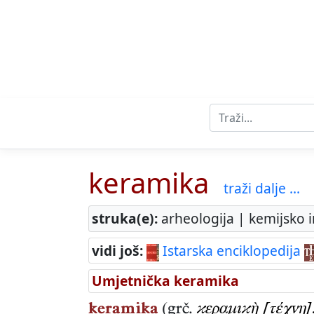
keramika
traži dalje ...
struka(e):
arheologija | kemijsko i
vidi još:
Istarska enciklopedija
Umjetnička keramika
keramika
(grč.
ϰεραμıϰὴ [τέχνη]