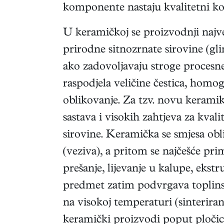
komponente nastaju kvalitetni ko
U keramičkoj se proizvodnji najv
prirodne sitnozrnate sirovine (glin
ako zadovoljavaju stroge procesne 
raspodjela veličine čestica, homog
oblikovanje. Za tzv. novu kerami
sastava i visokih zahtjeva za kvali
sirovine. Keramička se smjesa obli
(veziva), a pritom se najčešće prim
prešanje, lijevanje u kalupe, ekstr
predmet zatim podvrgava toplinsko
na visokoj temperaturi (sinterira
keramički proizvodi poput pločic