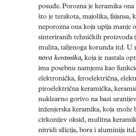
posuđe. Porozna je keramika ona 
što je terakota, majolika, fajansa, 
neporozna ona koja upija manje 
sinteriranih tehničkih proizvoda 
mulita, taljenoga korunda itd. U 
nova keramika,
koja je nastala op
ima posebnu namjenu kao funkci
elektronička, feroelektrična, elekt
piroelektrična keramička, keramič
nuklearno gorivo na bazi uranijeva
inženjerska keramika, koja može b
cirkonijev oksid, mulitna keramika
nitridi silicija, bora i aluminija 