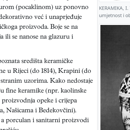
azurom (pocaklinom) uz ponovno
KERAMIKA, I. 
umjetnost i o
dekorativno već i unaprjeđuje
ičkoga proizvoda. Boje se na
a ili se nanose na glazuru i
poznata središta keramičke
e u Rijeci (do 1814), Krapini (do
o stranim uzorima. Kako nedostaje
ju fine keramike (npr. kaolinske
a proizvodnja opeke i crijepa
a, Našicama i Bedekovčini).
 a porculan i sanitarni proizvodi