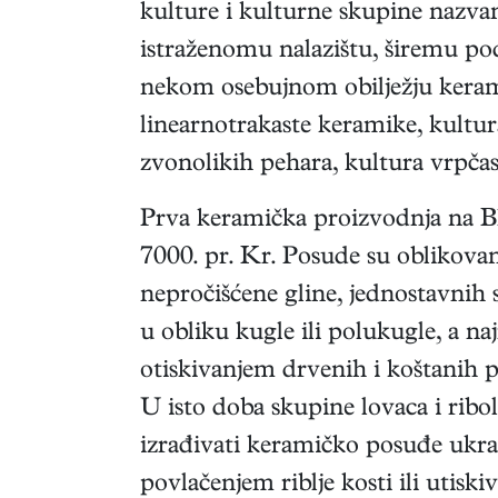
kulture i kulturne skupine nazv
istraženomu nalazištu, širemu pod
nekom osebujnom obilježju keram
linearnotrakaste keramike, kultu
zvonolikih pehara, kultura vrpčas
Prva keramička proizvodnja na B
7000. pr. Kr. Posude su oblikova
nepročišćene gline, jednostavnih s
u obliku kugle ili polukugle, a naj
otiskivanjem drvenih i koštanih pr
U isto doba skupine lovaca i ribol
izrađivati keramičko posuđe ukr
povlačenjem riblje kosti ili utisk