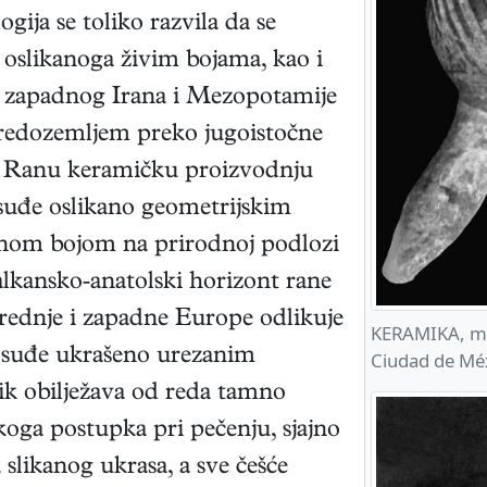
gija se toliko razvila da se
 oslikanoga živim bojama, kao i
od zapadnog Irana i Mezopotamije
 Sredozemljem preko jugoistočne
a. Ranu keramičku proizvodnju
suđe oslikano geometrijskim
rnom bojom na prirodnoj podlozi
balkansko-anatolski horizont rane
srednje i zapadne Europe odlikuje
KERAMIKA, mix
posuđe ukrašeno urezanim
Ciudad de Méx
ik obilježava od reda tamno
skoga postupka pri pečenju, sjajno
slikanog ukrasa, a sve češće