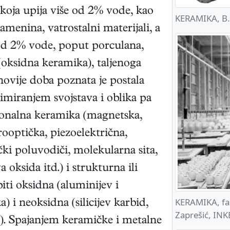
koja upija više od 2% vode, kao
KERAMIKA, B. 
kamenina, vatrostalni materijali, a
od 2% vode, poput porculana,
(oksidna keramika), taljenoga
novije doba poznata je postala
timiranjem svojstava i oblika pa
onalna keramika (magnetska,
rooptička, piezoelektrična,
ki poluvodiči, molekularna sita,
 oksida itd.) i strukturna ili
iti oksidna (aluminijev i
KERAMIKA, faz
) i neoksidna (silicijev karbid,
Zaprešić, INK
itd.). Spajanjem keramičke i metalne