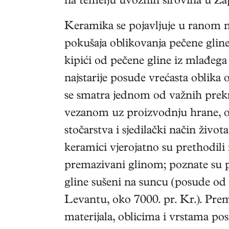
na temelju uvoznih sirovina u Za
Keramika se pojavljuje u ranom neo
pokušaja oblikovanja pečene gline
kipići od pečene gline iz mlađega 
najstarije posude vrećasta oblika 
se smatra jednom od važnih prekr
vezanom uz proizvodnju hrane, o
stočarstva i sjedilački način života
keramici vjerojatno su prethodili 
premazivani glinom; poznate su p
gline sušeni na suncu (posude od
Levantu, oko 7000. pr. Kr.). Pre
materijala, oblicima i vrstama pos