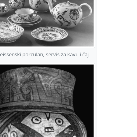
ssenski porculan, servis za kavu i čaj