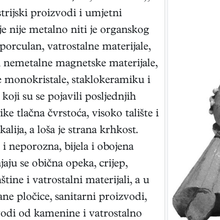
rijski proizvodi i umjetni
e nije metalno niti je organskog
porculan, vatrostalne materijale,
 i nemetalne magnetske materijale,
ke monokristale, staklokeramiku i
koji su se pojavili posljednjih
e tlačna čvrstoća, visoko talište i
ija, a loša je strana krhkost.
 i neporozna, bijela i obojena
aju se obična opeka, crijep,
ine i vatrostalni materijali, a u
ane pločice, sanitarni proizvodi,
vodi od kamenine i vatrostalno