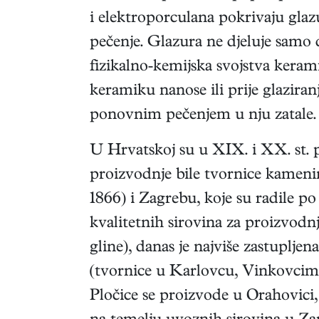
i elektroporculana pokrivaju gl
pečenje. Glazura ne djeluje samo 
fizikalno-kemijska svojstva keram
keramiku nanose ili prije glaziranj
ponovnim pečenjem u nju zatale.
U Hrvatskoj su u XIX. i XX. st. 
proizvodnje bile tvornice kamenin
1866) i Zagrebu, koje su radile p
kvalitetnih sirovina za proizvodn
gline), danas je najviše zastupljen
(tvornice u Karlovcu, Vinkovcim
Pločice se proizvode u Orahovici,