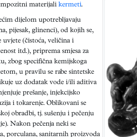
mpozitni materijali
kermeti
.
ećim dijelom upotrebljavaju
a, pijesak, glinenci), od kojih se,
uvjete (čistoća, veličina i
enost itd.), priprema smjesa za
ku, zbog specifična kemijskoga
tetom, u pravilu se rabe sintetske
kuje uz dodatak vode i/ili aditiva
jenjuje prešanje, injekcijsko
uzija i tokarenje. Oblikovani se
j obradbi, tj. sušenju i pečenju
nje). Nakon pečenja neki se
a, porculana, sanitarnih proizvoda