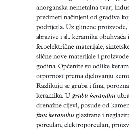
anorganska nemetalna tvar; indust
predmeti načinjeni od gradiva koj
podrijetla. Uz glinene proizvode, 
abrazive i sl., keramika obuhvaća
feroelektrične materijale, sintets
slične nove materijale i proizvode 
godina. Općenite su odlike keramik
otpornost prema djelovanju kemikal
Razlikuju se gruba i fina, porozna
keramika. U
grubu keramiku
ubraj
drenažne cijevi, posuđe od kamenšt
finu keramiku
glazirane i neglazir
porculan, elektroporculan, proiz