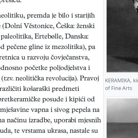
prešiću.
litiku, premda je bilo i starijih
 (Dolní Věstonice, Češka: ženski
paleolitika, Ertebølle, Danska:
od pečene gline iz mezolitika), pa
etnica u razvoju čovječanstva,
dnosno početke poljodjelstva i
 (tzv. neolitička revolucija). Pravoj
KERAMIKA, kin
of Fine Arts
različiti košaraški predmeti
retkeramičke posude i kipići od
 mješavine vapna i sivog pepela na
ma načinu izradbe, uporabi mjesnih
uda, te vrstama ukrasa, nastale su