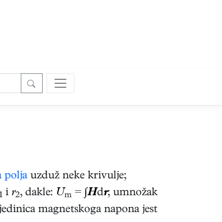
 polja
uzduž neke krivulje;
i
r
, dakle:
U
=
∫
H
d
r
; umnožak
1
2
m
 jedinica magnetskoga napona jest