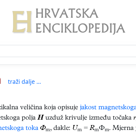
n
traži dalje ...
izikalna veličina koja opisuje
jakost magnetskoga
etskoga polja
H
uzduž krivulje između točaka
r
etskoga toka
Ф
, dakle:
U
=
R
Ф
. Mjerna
m
m
m
m