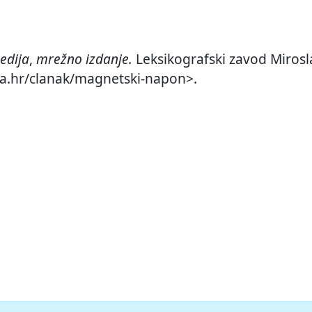
edija
,
mrežno izdanje.
Leksikografski zavod Mirosla
ja.hr/clanak/magnetski-napon>.