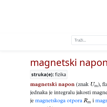
magnetski napo
struka(e):
fizika
magnetski napon
(znak
U
), f
m
jednaka je integralu jakosti magn
je
magnetskoga otpora
R
i
magn
m