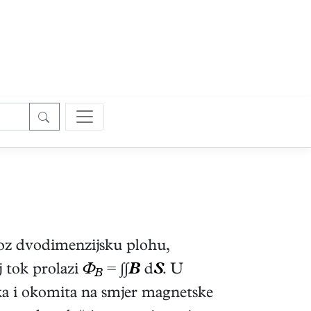
z dvodimenzijsku plohu,
j tok prolazi
Φ
= ∫∫
B
d
S
. U
B
a i okomita na smjer magnetske