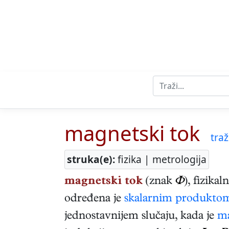
magnetski tok
traž
struka(e):
fizika | metrologija
magnetski tok
(znak
Φ
), fizikal
određena je
skalarnim produkto
jednostavnijem slučaju, kada je
ma