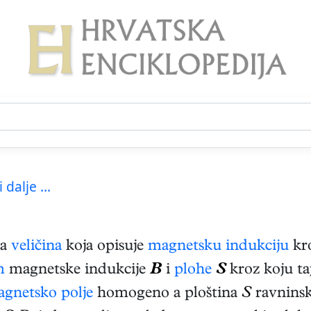
i dalje ...
na
veličina
koja opisuje
magnetsku indukciju
kro
m
magnetske indukcije
B
i
plohe
S
kroz koju ta
gnetsko polje
homogeno a ploština
S
ravninsk