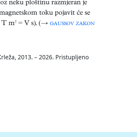
roz neku ploštinu razmjeran je
 magnetskom toku pojavit će se
T m² = V s). (→
gaussov zakon
rleža, 2013. – 2026. Pristupljeno