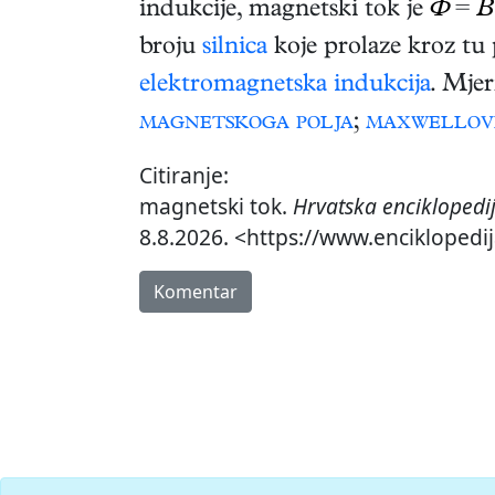
indukcije, magnetski tok je
Φ
=
B
broju
silnica
koje prolaze kroz tu
elektromagnetska indukcija
. Mje
magnetskoga polja
;
maxwellov
Citiranje:
magnetski tok.
Hrvatska enciklopedi
8.8.2026. <https://www.enciklopedi
Komentar