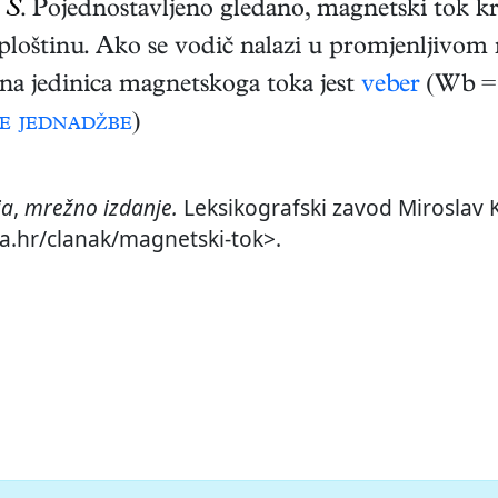
 S
. Pojednostavljeno gledano, magnetski tok k
 ploštinu. Ako se vodič nalazi u promjenljivom
rna jedinica magnetskoga toka jest
veber
(Wb = 
e jednadžbe
)
ja
,
mrežno izdanje.
Leksikografski zavod Miroslav K
ja.hr/clanak/magnetski-tok>.