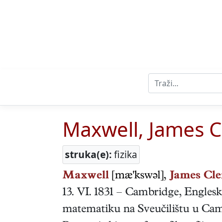
Maxwell, James C
struka(e):
fizika
Maxwell
[mæ'kswəl],
James Cle
13. VI. 1831
–
Cambridge, Englesk
matematiku na Sveučilištu u Camb