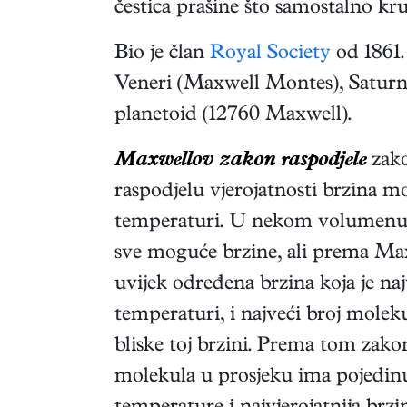
čestica prašine što samostalno kr
Bio je član
Royal Society
od 1861.
Veneri (Maxwell Montes), Saturn
planetoid (12760 Maxwell).
Maxwellov zakon raspodjele
zako
raspodjelu vjerojatnosti brzina m
temperaturi. U nekom volumenu
sve moguće brzine, ali prema Max
uvijek određena brzina koja je naj
temperaturi, i najveći broj molek
bliske toj brzini. Prema tom zakon
molekula u prosjeku ima pojedi