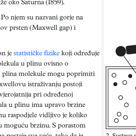
uže oko Saturna (1859).
 Po njem su nazvani gorje na
ov prsten (Maxwell gap) i
n je
statističke fizike
koji određuje
olekula u plinu ovisno o
 plina molekule mogu poprimiti
wellovu istraživanju postoji
vjerojatnija pri određenoj
ula u plinu ima upravo brzine
u raspodjele vidljivo je koliko
nu moguću brzinu. S porastom