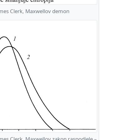
es Clerk, Maxwellov demon
es Clerk, Maxwellov zakon raspodjele –