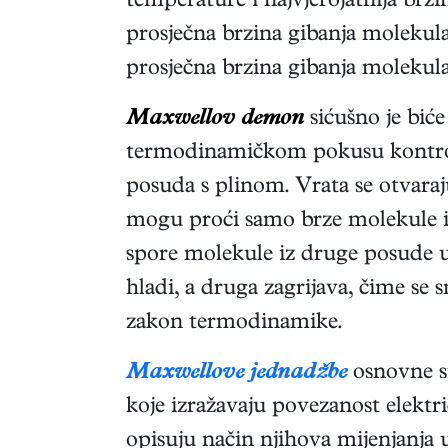
temperature i najvjerojatnija brzin
prosječna brzina gibanja molekul
prosječna brzina gibanja molekula
Maxwellov demon
sićušno je bić
termodinamičkom pokusu kontrol
posuda s plinom. Vrata se otvaraju
mogu proći samo brze molekule i
spore molekule iz druge posude 
hladi, a druga zagrijava, čime se
zakon termodinamike.
Maxwellove jednadžbe
osnovne s
koje izražavaju povezanost elektr
opisuju način njihova mijenjanja