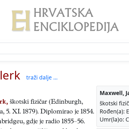
lerk
traži dalje ...
Maxwell, J
rk,
škotski
fizičar
(
Edinburgh
,
škotski fizi
Rođen(a): E
a
,
5. XI. 1879
). Diplomirao je 1854.
Umr(la)o: C
ridgeu, gdje je radio 1855–56.