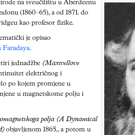
prirode na sveučilištu u Aberdeenu
ndonu (1860–65), a od 1871. do
idgeu kao profesor fizike.
matički je opisao
a Faradaya
.
etiri jednadžbe
(Maxwellove
tinuitet električnog i
čelo po kojem promjene u
mjene u magnetskome polju i
tromagnetskoga polja (A Dynamical
d)
objavljenom 1865., a potom u