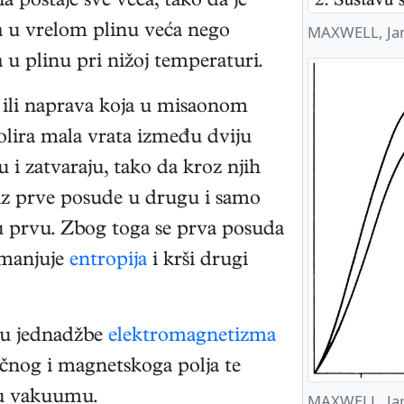
a postaje sve veća, tako da je
MAXWELL, Jam
a u vrelom plinu veća nego
 u plinu pri nižoj temperaturi.
e ili naprava koja u misaonom
ira mala vrata između dviju
 i zatvaraju, tako da kroz njih
z prve posude u drugu i samo
u prvu. Zbog toga se prva posuda
 smanjuje
entropija
i krši drugi
u jednadžbe
elektromagnetizma
ičnog i magnetskoga polja te
 u vakuumu.
MAXWELL, Jam