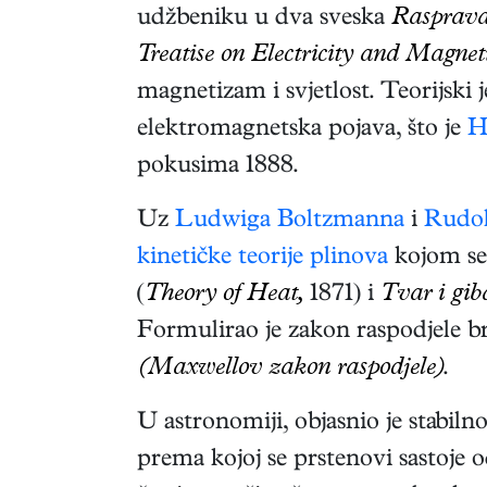
udžbeniku u dva sveska
Rasprava 
Treatise on Electricity and Magnet
magnetizam i svjetlost. Teorijski j
elektromagnetska pojava, što je
H
pokusima 1888.
Uz
Ludwiga Boltzmanna
i
Rudol
kinetičke teorije plinova
kojom se
(
Theory of Heat,
1871)
i
Tvar i gib
Formulirao je zakon raspodjele b
(Maxwellov zakon raspodjele)
.
U astronomiji, objasnio je stabil
prema kojoj se prstenovi sastoje od