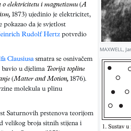
o elektricitetu i magnetizmu
(
A
ism,
1873)
ujedinio je elektricitet,
e pokazao da je svjetlost
einrich Rudolf Hertz
potvrdio
MAXWELL, Ja
fa Clausiusa
smatra se osnivačem
 bavio u djelima
Teorija topline
anje
(
Matter and Motion,
1876)
.
rzine molekula u plinu
nost Saturnovih prstenova teorijom
 velikog broja sitnih stijena i