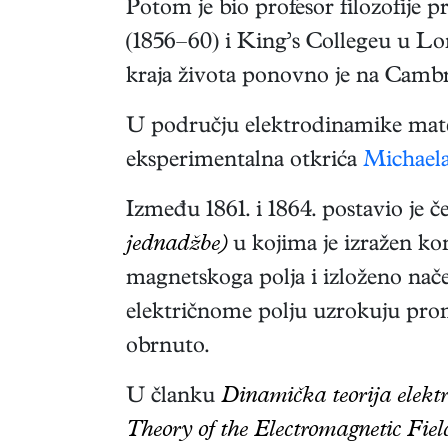
Potom je bio profesor filozofije 
(1856–60) i King’s Collegeu u Lo
kraja života ponovno je na Cambr
U području elektrodinamike mate
eksperimentalna otkrića
Michael
Između 1861. i 1864. postavio je č
jednadžbe)
u kojima je izražen kon
magnetskoga polja i izloženo na
električnome polju uzrokuju pro
obrnuto.
U članku
Dinamička teorija elek
Theory of the Electromagnetic Fiel