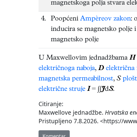
magnetskoga polja stvara elek
4.
Poopćeni
Ampèreov zakon
: 
inducira se magnetsko polje i
magnetsko polje
U Maxwellovim jednadžbama
H
električnoga naboja
,
D
električna
magnetska permeabilnost
,
S
ploš
električne struje
I
= ∫∫
J
d
S
.
Citiranje:
Maxwellove jednadžbe.
Hrvatska en
Pristupljeno 7.8.2026. <https://ww
Komentar