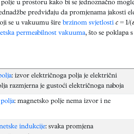
 polje u prostoru kako bi se jednoznačno mog
ednadžbe predviđaju da promjenama jakosti el
oji se u vakuumu šire
brzinom svjetlosti
c
= 1/(
tska permeabilnost vakuuma
, što se poklapa
olja
: izvor električnoga polja je električni
olja razmjerna je gustoći električnoga naboja
polja
: magnetsko polje nema izvor i ne
etske indukcije
: svaka promjena