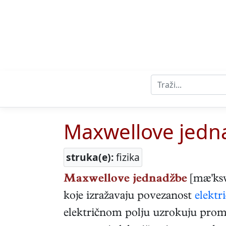
Maxwellove jedn
struka(e):
fizika
Maxwellove jednadžbe
[mæ'ks
koje izražavaju povezanost
elektr
električnom polju uzrokuju prom