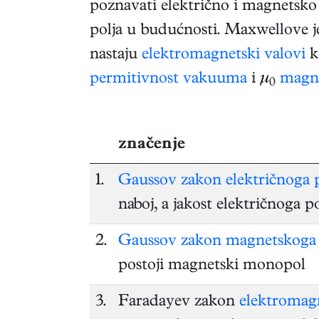
poznavati električno i magnetsko
polja u budućnosti. Maxwellove j
nastaju
elektromagnetski valovi
k
permitivnost vakuuma
i
μ
magne
0
značenje
1.
Gaussov zakon električnoga p
naboj, a jakost električnoga p
2.
Gaussov zakon magnetskoga 
postoji magnetski monopol
3.
Faradayev zakon
elektromagn