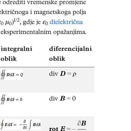
le odrediti vremenske promjene
ektričnoga i magnetskoga polja
1/2
ε
μ
)
, gdje je
ε
dielektrična
0
0
0
 s eksperimentalnim opažanjima.
integralni
diferencijalni
oblik
oblik
div
D
=
ρ
div
B
= 0
∂
B
rot
E
= –