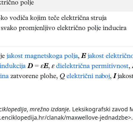
trično polje
oko vodiča kojim teče električna struja
 svako promjenljivo električno polje inducira
je
jakost magnetskoga polja
,
E
jakost električn
 indukcija
D
=
ε
E
,
ε
dielektrična permitivnost
,
tina
zatvorene plohe,
Q
električni naboj
,
I
jakost
ciklopedija
,
mrežno izdanje.
Leksikografski zavod Mi
w.enciklopedija.hr/clanak/maxwellove-jednadzbe>.