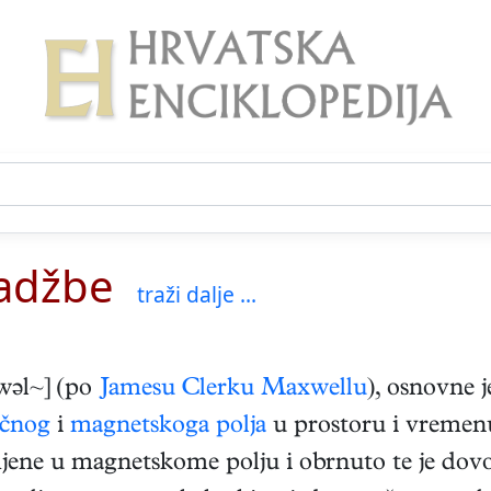
adžbe
traži dalje ...
wəl~] (po
Jamesu Clerku Maxwellu
), osnovne
ičnog
i
magnetskoga polja
u prostoru i vremen
jene u magnetskome polju i obrnuto te je dov