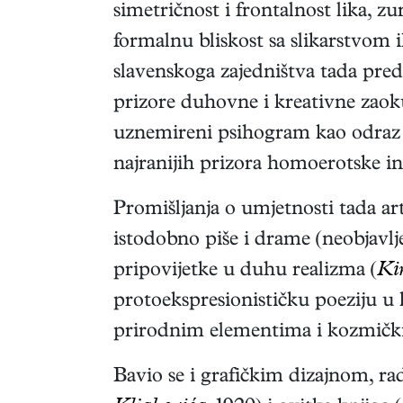
simetričnost i frontalnost lika, 
formalnu bliskost sa slikarstvom 
slavenskoga zajedništva tada preds
prizore duhovne i kreativne zaoku
uznemireni psihogram kao odraz n
najranijih prizora homoerotske in
Promišljanja o umjetnosti tada a
istodobno piše i drame (neobjavlje
pripovijetke u duhu realizma (
Kir
protoekspresionističku poeziju u 
prirodnim elementima i kozmički
Bavio se i grafičkim dizajnom, rad