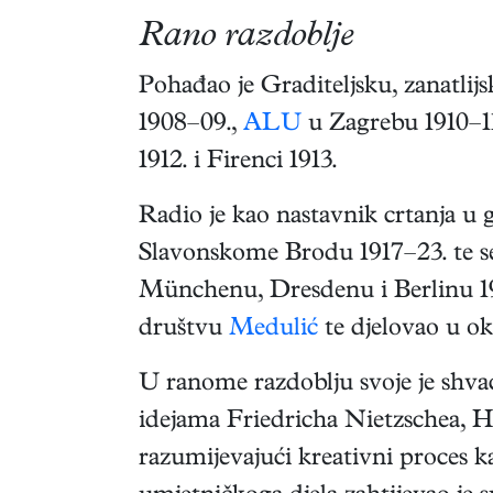
Rano razdoblje
Pohađao je Graditeljsku, zanatlij
1908–09.,
ALU
u Zagrebu 1910–11
1912. i Firenci 1913.
Radio je kao nastavnik crtanja u
Slavonskome Brodu 1917–23. te se
Münchenu, Dresdenu i Berlinu 192
društvu
Medulić
te djelovao u o
U ranome razdoblju svoje je shva
idejama Friedricha Nietzschea, H
razumijevajući kreativni proces ka