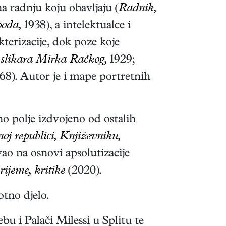
a radnju koju obavljaju (
Radnik,
poda,
1938), a intelektualce i
terizacije, dok poze koje
 slikara Mirka Račkog,
1929;
68). Autor je i mape portretnih
o polje izdvojeno od ostalih
oj republici, Književniku,
ao na osnovi apsolutizacije
ijeme, kritike
(2020).
tno djelo.
 i Palači Milessi u Splitu te