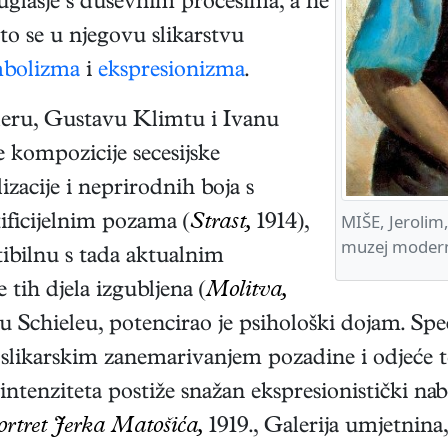
suglasje s duševnim procesima, a ne
to se u njegovu slikarstvu
mbolizma
i
ekspresionizma
.
eru, Gustavu Klimtu i Ivanu
e kompozicije secesijske
izacije i neprirodnih boja s
MIŠE, Jerolim,
tificijelnim pozama (
Strast,
1914),
muzej modern
ibilnu s tada aktualnim
e tih djela izgubljena (
Molitva,
u Schieleu, potencirao je psihološki dojam. Sp
likarskim zanemarivanjem pozadine i odjeće 
intenziteta postiže snažan ekspresionistički nab
ortret Jerka Matošića,
1919., Galerija umjetnina