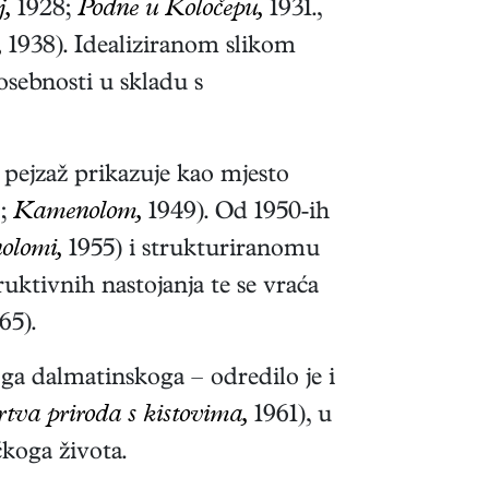
j,
1928;
Podne u Koločepu,
1931.,
,
1938). Idealiziranom slikom
osebnosti u skladu s
, pejzaž prikazuje kao mjesto
;
Kamenolom,
1949). Od 1950-ih
olomi,
1955) i strukturiranomu
ruktivnih nastojanja te se vraća
65).
ga dalmatinskoga – odredilo je i
tva priroda s kistovima,
1961), u
čkoga života.