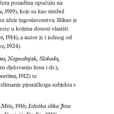
o-žuta pozadina upućuju na
e,
1919), koje su kao simbol
e ideje jugoslavenstva. Slikao je
rete u kojima donosi vlastiti
t,
1914), a autor je i jednog od
ce,
1924).
no, Naprednjak, Sloboda,
m djelovanju žena i dr.),
mrčina,
1912
) te
ožimanje pjesničkoga subjekta s
 Miše,
1916;
Izložba slika Joze