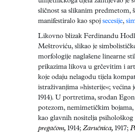
umjetničkoga djela zahtijevao je 
sličnost sa slikanim predmetom, š
manifestiralo kao spoj
secesije
,
si
Likovno blizak Ferdinandu Hodl
Meštroviću, slikao je simbolističk
morfologije naglašene linearne stil
prikazima likova u grčevitim i ar
koje odaju nelagodu tijela kompat
istraživanjima »histerije«; većina j
1914). U portretima, srodan Egon
potezom, nemimetičkim bojama, s
kao glavnih nositelja psihološkog 
pregačom,
1914;
Zaručnica,
1917;
P