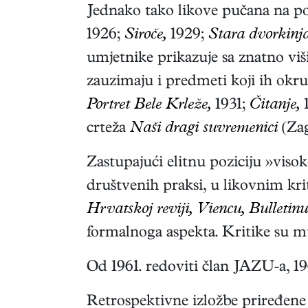
Jednako tako likove pučana na por
1926;
Siroče,
1929;
Stara dvorkinja
umjetnike prikazuje sa znatno viš
zauzimaju i predmeti koji ih okru
Portret Bele Krleže,
1931;
Čitanje,
crteža
Naši dragi suvremenici
(Zag
Zastupajući elitnu poziciju »viso
društvenih praksi, u likovnim kri
Hrvatskoj reviji, Viencu, Bulletinu
formalnoga aspekta. Kritike su m
Od 1961. redoviti član JAZU-a, 1
Retrospektivne izložbe priređene