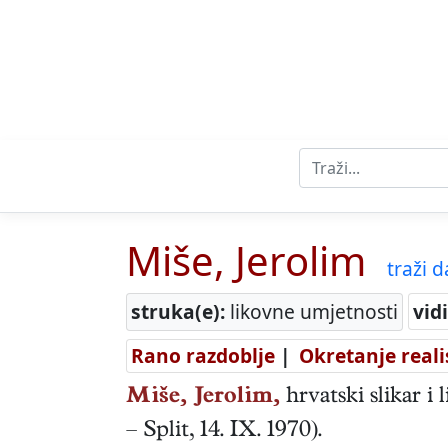
Miše, Jerolim
traži da
struka(e):
likovne umjetnosti
vidi
Rano razdoblje
|
Okretanje reali
Miše, Jerolim,
hrvatski
slikar i 
–
Split
,
14. IX. 1970
).