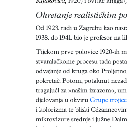
Kljakovića,
1920) i ovitke knjig
Okretanje realističkim p
Od 1923. radi u Zagrebu kao nastav
1938. do 1941. bio je profesor n
Tijekom prve polovice 1920-ih mij
stvaralačkome procesu tada postaj
odvajanje od kruga oko Proljetno
pokretač. Potom, potaknut nezado
tragajući za »našim izrazom«, umj
djelovanja u okviru
Grupe trojice
i kolorizma te bliski Cézanneovi
mikrovizure srednje i južne Dalmac