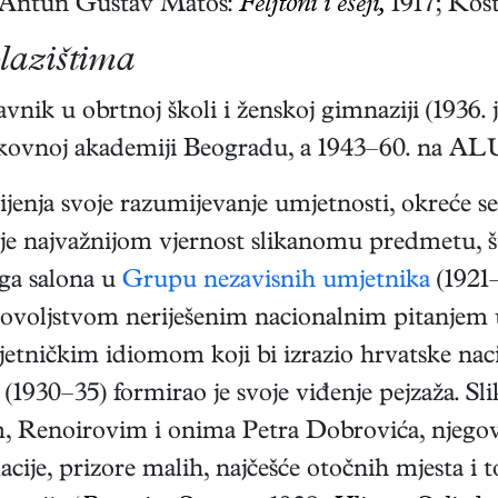
a (Antun Gustav Matoš:
Feljtoni i eseji,
1917; Kost
olazištima
nik u obrtnoj školi i ženskoj gimnaziji (1936. 
a likovnoj akademiji Beogradu, a 1943–60. na A
enja svoje razumijevanje umjetnosti, okreće se
e najvažnijom vjernost slikanomu predmetu, što
ga salona u
Grupu nezavisnih umjetnika
(1921–
voljstvom neriješenim nacionalnim pitanjem u 
etničkim idiomom koji bi izrazio hrvatske naci
(1930–35) formirao je svoje viđenje pejzaža. S
m, Renoirovim i onima Petra Dobrovića, njegov
ije, prizore malih, najčešće otočnih mjesta i t