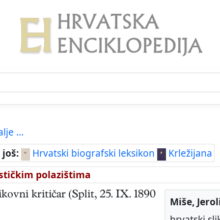
lje ...
 još:
Hrvatski biografski leksikon
Krležijana
stičkim polazištima
likovni kritičar
(
Split
,
25. IX. 1890
Miše, Jero
hrvatski sli