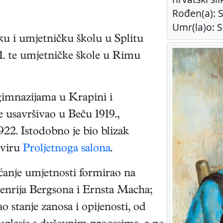
Rođen(a): Sp
Umr(la)o: Sp
sku i umjetničku školu u Splitu
. te umjetničke škole u Rimu
 gimnazijama u Krapini i
 usavršivao u Beču 1919.,
2. Istodobno je bio blizak
kviru
Proljetnoga salona
.
ćanje umjetnosti formirao na
enrija Bergsona i Ernsta Macha;
o stanje zanosa i opijenosti, od