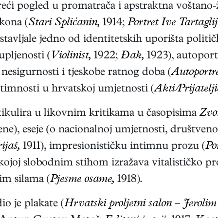
zureći pogled u promatrača i apstraktna voštan
ikona (
Stari Splićanin,
1914;
Portret Ive Tartaglij
tavljale jedno od identitetskih uporišta političk
pljenosti (
Violinist,
1922;
Đak,
1923), autoport
esigurnosti i tjeskobe ratnog doba (
Autoportre
timnosti u hrvatskoj umjetnosti (
Akti/Prijatelji
rtikulira u likovnim kritikama u časopisima
Zvo
ne), eseje (o nacionalnoj umjetnosti, društveno
ijaš,
1911
), impresionističku intimnu prozu (
Po
kojoj slobodnim stihom izražava vitalističko pr
m silama (
Pjesme osame,
1918
).
io je plakate (
Hrvatski proljetni salon – Jerolim