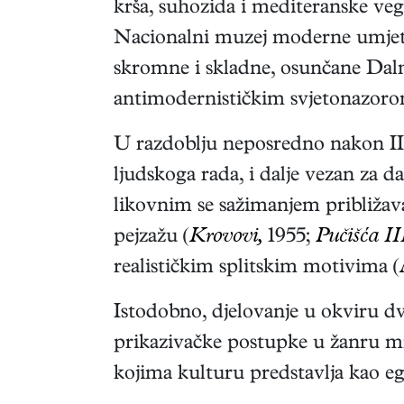
krša, suhozida i mediteranske vege
Nacionalni muzej moderne umjet
skromne i skladne, osunčane Dalma
antimodernističkim svjetonazoro
U razdoblju neposredno nakon II. s
ljudskoga rada, i dalje vezan za d
likovnim se sažimanjem približava a
pejzažu (
Krovovi,
1955;
Pučišća II
realističkim splitskim motivima (
Istodobno, djelovanje u okviru dv
prikazivačke postupke u žanru mr
kojima kulturu predstavlja kao eg