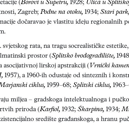
tacije (
Borovi u Supetru,
1928;
Ulica u Splitsko
nosti, Zagreb;
Podne na otoku,
1934;
Stari park
cije dočaravao je vlastitu ideju regionalnih p
m.
vjetskog rata, na tragu socrealističke estetike
almatinski prostor (
Splitsko brodogradilište,
1948
socijativnoj lirskoj apstrakciji (
Vrnički kamen
I,
1957), a 1960-ih odustaje od sinteznih i konst
Marjanski ciklus,
1959–68;
Splitski ciklus,
1963–
aju miljea – gradskoga intelektualnoga i pučko
tvih priroda (
Karfiol,
1932;
Škarpina,
1934;
Mr
zistencijalno središte građanskoga, a hranu pu