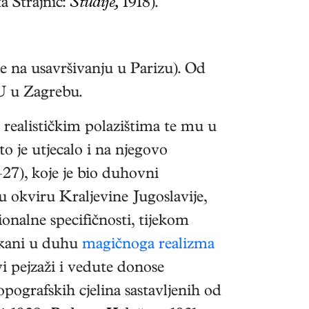
a Strajnić:
Studije,
1918).
je na usavršivanju u Parizu). Od
LU u Zagrebu.
 realističkim polazištima te mu u
 je utjecalo i na njegovo
27), koje je bio duhovni
okviru Kraljevine Jugoslavije,
onalne specifičnosti, tijekom
likani u duhu
magičnoga realizma
i pejzaži i vedute donose
opografskih cjelina sastavljenih od