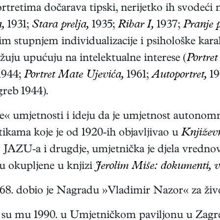
tretima dočarava tipski, nerijetko ih svodeći n
,
1931;
Stara prelja,
1935;
Ribar I,
1937;
Pranje 
im stupnjem individualizacije i psihološke karak
žuju upućuju na intelektualne interese (
Portret
1944;
Portret Mate Ujevića,
1961;
Autoportret,
19
reb 1944).
ke« umjetnosti i ideju da je umjetnost autonomn
tikama koje je od 1920-ih objavljivao u
Književn
JAZU-a i drugdje, umjetnička je djela vrednov
u okupljene u knjizi
Jerolim Miše: dokumenti, vr
968. dobio je Nagradu »Vladimir Nazor« za živo
 su mu 1990. u Umjetničkom paviljonu u Zagrebu