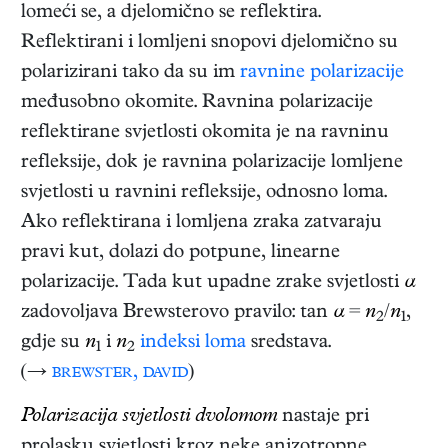
lomeći se, a djelomično se reflektira.
Reflektirani i lomljeni snopovi djelomično su
polarizirani tako da su im
ravnine polarizacije
međusobno okomite. Ravnina polarizacije
reflektirane svjetlosti okomita je na ravninu
refleksije, dok je ravnina polarizacije lomljene
svjetlosti u ravnini refleksije, odnosno loma.
Ako reflektirana i lomljena zraka zatvaraju
pravi kut, dolazi do potpune, linearne
polarizacije. Tada kut upadne zrake svjetlosti
α
zadovoljava Brewsterovo pravilo: tan
α
=
n
/
n
,
2
1
gdje su
n
i
n
indeksi loma
sredstava.
1
2
(→
brewster, david
)
Polarizacija svjetlosti dvolomom
nastaje pri
prolasku svjetlosti kroz neke anizotropne