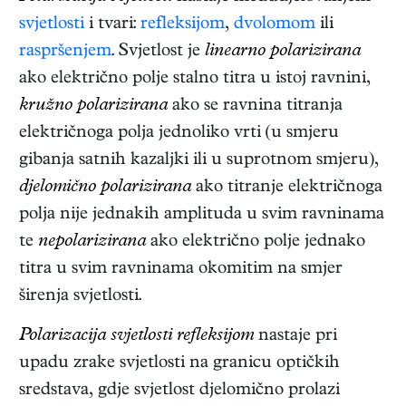
svjetlosti
i tvari:
refleksijom
,
dvolomom
ili
raspršenjem
. Svjetlost je
linearno polarizirana
ako električno polje stalno titra u istoj ravnini,
kružno polarizirana
ako se ravnina titranja
električnoga polja jednoliko vrti (u smjeru
gibanja satnih kazaljki ili u suprotnom smjeru),
djelomično polarizirana
ako titranje električnoga
polja nije jednakih amplituda u svim ravninama
te
nepolarizirana
ako električno polje jednako
titra u svim ravninama okomitim na smjer
širenja svjetlosti.
Polarizacija svjetlosti refleksijom
nastaje pri
upadu zrake svjetlosti na granicu optičkih
sredstava, gdje svjetlost djelomično prolazi