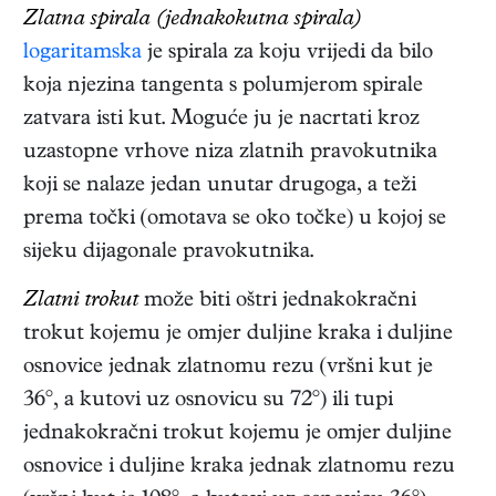
Zlatna spirala (jednakokutna spirala)
logaritamska
je spirala za koju vrijedi da bilo
koja njezina tangenta s polumjerom spirale
zatvara isti kut. Moguće ju je nacrtati kroz
uzastopne vrhove niza zlatnih pravokutnika
koji se nalaze jedan unutar drugoga, a teži
prema točki (omotava se oko točke) u kojoj se
sijeku dijagonale pravokutnika.
Zlatni trokut
može biti oštri jednakokračni
trokut kojemu je omjer duljine kraka i duljine
osnovice jednak zlatnomu rezu (vršni kut je
36°, a kutovi uz osnovicu su 72°) ili tupi
jednakokračni trokut kojemu je omjer duljine
osnovice i duljine kraka jednak zlatnomu rezu