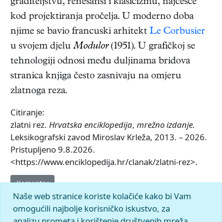
graditeljstvu, renesansi i klasicizmu, najčešće
kod projektiranja pročelja. U moderno doba
njime se bavio francuski arhitekt
Le Corbusier
u svojem djelu
Modulor
(1951). U grafičkoj se
tehnologiji odnosi među duljinama bridova
stranica knjiga često zasnivaju na omjeru
zlatnoga reza.
Citiranje:
zlatni rez.
Hrvatska enciklopedija
,
mrežno izdanje.
Leksikografski zavod Miroslav Krleža, 2013. – 2026.
Pristupljeno 9.8.2026.
<https://www.enciklopedija.hr/clanak/zlatni-rez>.
Komentar
Naše web stranice koriste kolačiće kako bi Vam
omogućili najbolje korisničko iskustvo, za
analizu prometa i korištenje društvenih mreža.