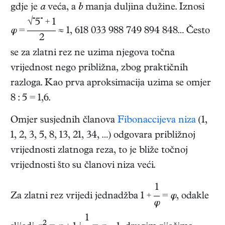
gdje je
a
veća, a
b
manja duljina dužine. Iznosi
√
5
+ 1
φ
=
≈ 1, 618 033 988 749 894 848…
Često
2
se za zlatni rez ne uzima njegova točna
vrijednost nego približna, zbog praktičnih
razloga. Kao prva aproksimacija uzima se omjer
8 : 5 = 1,6.
Omjer susjednih članova
Fibonaccijeva niza
(1,
1, 2, 3, 5, 8, 13, 21, 34, …) odgovara približnoj
vrijednosti zlatnoga reza, to je bliže točnoj
vrijednosti što su članovi niza veći.
1
Za zlatni rez vrijedi jednadžba 1 +
=
φ
, odakle
φ
1
2