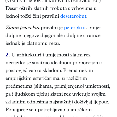
(vršni kut je 108°, a kutovi uz osnovicu 36°).
Deset oštrih zlatnih trokuta s vrhovima u
jednoj točki čini pravilni
deseterokut
.
Zlatni peterokut
pravilni je
peterokut
, omjer
duljine njegove dijagonale i duljine stranice
jednak je zlatnomu rezu.
2.
U arhitekturi i umjetnosti zlatni rez
nerijetko se smatrao idealnom proporcijom i
poistovjećivao sa skladom. Prema nekim
empirijskim estetičarima, u različitim
predmetima (slikama, primijenjenoj umjetnosti,
pa i ljudskom tijelu) zlatni rez uvjetuje svojim
skladnim odnosima najsnažniji doživljaj ljepote.
Ponajprije se upotrebljavao u antičkom