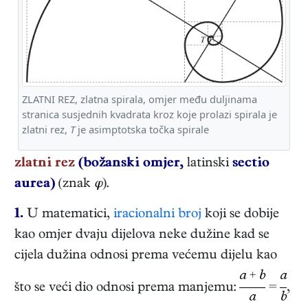
ZLATNI REZ, zlatna spirala, omjer među duljinama
stranica susjednih kvadrata kroz koje prolazi spirala je
zlatni rez,
T
je asimptotska točka spirale
zlatni rez
(božanski omjer,
latinski
sectio
aurea)
(znak
φ
).
1.
U matematici,
iracionalni broj
koji se dobije
kao omjer dvaju dijelova neke dužine kad se
cijela dužina odnosi prema većemu dijelu kao
a
+
b
a
što se veći dio odnosi prema manjemu:
=
,
a
b