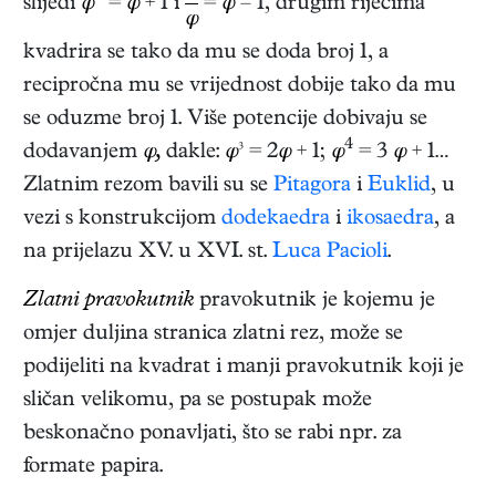
slijedi
φ
=
φ
+ 1 i
=
φ
– 1
, drugim riječima
φ
kvadrira se tako da mu se doda broj 1, a
recipročna mu se vrijednost dobije tako da mu
se oduzme broj 1. Više potencije dobivaju se
4
dodavanjem
φ,
dakle:
φ
³ = 2
φ
+ 1;
φ
= 3
φ
+ 1…
Zlatnim rezom bavili su se
Pitagora
i
Euklid
, u
vezi s konstrukcijom
dodekaedra
i
ikosaedra
, a
na prijelazu XV. u XVI. st.
Luca Pacioli
.
Zlatni pravokutnik
pravokutnik je kojemu je
omjer duljina stranica zlatni rez, može se
podijeliti na kvadrat i manji pravokutnik koji je
sličan velikomu, pa se postupak može
beskonačno ponavljati, što se rabi npr. za
formate papira.