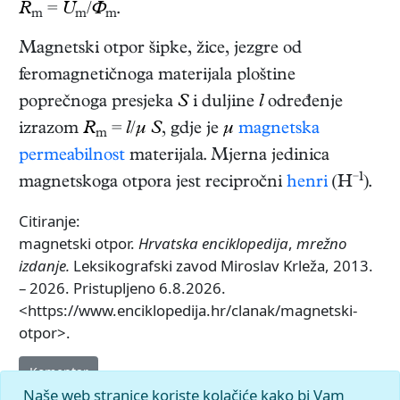
R
=
U
/
Ф
.
m
m
m
Magnetski otpor šipke, žice, jezgre od
feromagnetičnoga materijala ploštine
poprečnoga presjeka
S
i duljine
l
određenje
izrazom
R
=
l
/
μ S
, gdje je
μ
magnetska
m
permeabilnost
materijala. Mjerna jedinica
−1
magnetskoga otpora jest recipročni
henri
(H
).
Citiranje:
magnetski otpor.
Hrvatska enciklopedija
,
mrežno
izdanje.
Leksikografski zavod Miroslav Krleža, 2013.
– 2026. Pristupljeno 6.8.2026.
<https://www.enciklopedija.hr/clanak/magnetski-
otpor>.
Komentar
Naše web stranice koriste kolačiće kako bi Vam