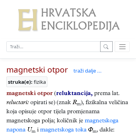
magnetski otpor
traži dalje ...
struka(e):
fizika
magnetski otpor
(
reluktancija,
prema lat.
reluctari:
opirati se) (znak
R
), fizikalna veličina
m
koja opisuje otpor tijela promjenama
magnetskoga polja; količnik je
magnetskoga
napona
U
i
magnetskoga toka
Ф
, dakle:
m
m