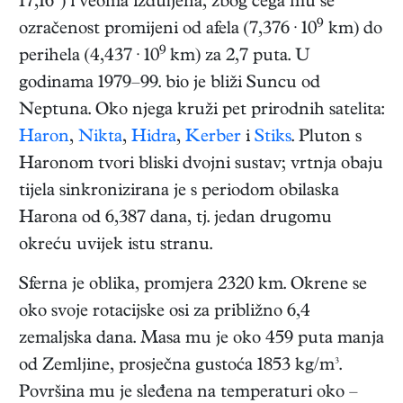
17,16°) i veoma izduljena, zbog čega mu se
9
ozračenost promijeni od afela (7,376 · 10
km) do
9
perihela (4,437 · 10
km) za 2,7 puta. U
godinama 1979–99. bio je bliži Suncu od
Neptuna. Oko njega kruži pet prirodnih satelita:
Haron
,
Nikta
,
Hidra
,
Kerber
i
Stiks
. Pluton s
Haronom tvori bliski dvojni sustav; vrtnja obaju
tijela sinkronizirana je s periodom obilaska
Harona od 6,387 dana, tj. jedan drugomu
okreću uvijek istu stranu.
Sferna je oblika, promjera 2320 km. Okrene se
oko svoje rotacijske osi za približno 6,4
zemaljska dana. Masa mu je oko 459 puta manja
od Zemljine, prosječna gustoća 1853 kg/m³.
Površina mu je sleđena na temperaturi oko –