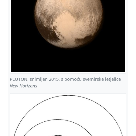
PLUTON, snimljen 2015. s pomoću svemirske letjelice
New Horizons