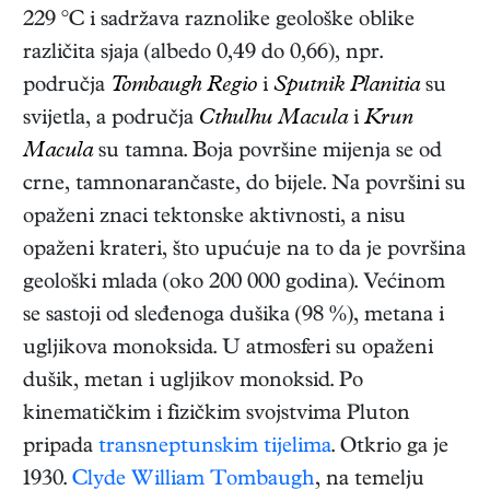
229 °C i sadržava raznolike geološke oblike
različita sjaja (albedo 0,49 do 0,66), npr.
područja
Tombaugh Regio
i
Sputnik Planitia
su
svijetla, a područja
Cthulhu Macula
i
Krun
Macula
su tamna. Boja površine mijenja se od
crne, tamnonarančaste, do bijele. Na površini su
opaženi znaci tektonske aktivnosti, a nisu
opaženi krateri, što upućuje na to da je površina
geološki mlada (oko 200 000 godina). Većinom
se sastoji od sleđenoga dušika (98 %), metana i
ugljikova monoksida. U atmosferi su opaženi
dušik, metan i ugljikov monoksid. Po
kinematičkim i fizičkim svojstvima Pluton
pripada
transneptunskim tijelima
. Otkrio ga je
1930.
Clyde William Tombaugh
, na temelju