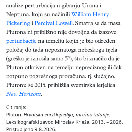
analize perturbacija u gibanju Urana i
Neptuna, koju su načinili
William Henry
Pickering
i
Percival Lowell
. Smatra se da masa
Plutona ni približno nije dovoljna da izazove
perturbacije
na temelju kojih je bio određen
položaj do tada nepoznatoga nebeskoga tijela
(greška je iznosila samo 5°), što bi značilo da je
Pluton otkriven na temelju nepreciznog ili čak
potpuno pogrešnoga proračuna, tj. slučajno.
Plutonu se 2015. približila svemirska letjelica
New Horizons
.
Citiranje:
Pluton.
Hrvatska enciklopedija
,
mrežno izdanje.
Leksikografski zavod Miroslav Krleža, 2013. – 2026.
Pristupljeno 9.8.2026.