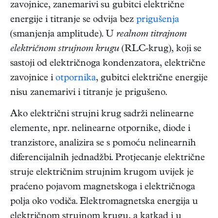
zavojnice, zanemarivi su gubitci električne
energije i titranje se odvija bez
prigušenja
(smanjenja amplitude). U
realnom titrajnom
električnom strujnom krugu
(RLC-krug), koji se
sastoji od električnoga kondenzatora, električne
zavojnice i
otpornika
, gubitci električne energije
nisu zanemarivi i titranje je prigušeno.
Ako električni strujni krug sadrži nelinearne
elemente, npr. nelinearne otpornike, diode i
tranzistore, analizira se s pomoću nelinearnih
diferencijalnih jednadžbi. Protjecanje električne
struje električnim strujnim krugom uvijek je
praćeno pojavom magnetskoga i električnoga
polja oko vodiča. Elektromagnetska energija u
električnom strujnom krugu, a katkad i u