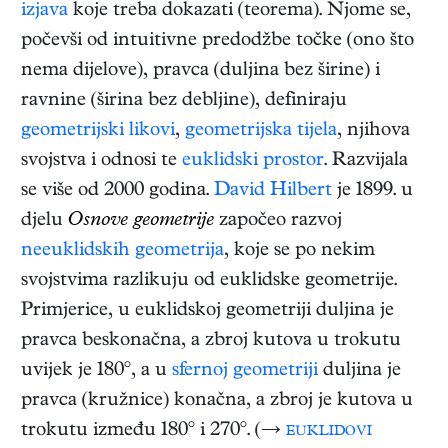
izjava
koje treba dokazati (teorema). Njome se,
počevši od intuitivne predodžbe točke (ono što
nema dijelove), pravca (duljina bez širine) i
ravnine (širina bez debljine), definiraju
geometrijski likovi
,
geometrijska tijela
, njihova
svojstva i odnosi te
euklidski prostor
. Razvijala
se više od 2000 godina.
David Hilbert
je 1899. u
djelu
Osnove geometrije
započeo razvoj
neeuklidskih geometrija
, koje se po nekim
svojstvima razlikuju od euklidske geometrije.
Primjerice, u euklidskoj geometriji duljina je
pravca beskonačna, a zbroj kutova u trokutu
uvijek je 180°, a u
sfernoj geometriji
duljina je
pravca (kružnice) konačna, a zbroj je kutova u
trokutu između 180° i 270°. (→
euklidovi