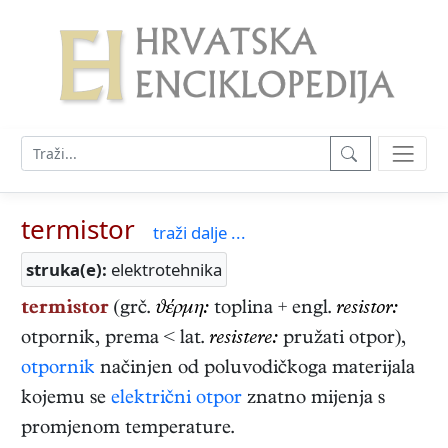
termistor
traži dalje ...
struka(e):
elektrotehnika
termistor
(grč.
ϑέρμη:
toplina + engl.
resistor:
otpornik, prema < lat.
resistere:
pružati otpor),
otpornik
načinjen od poluvodičkoga materijala
kojemu se
električni otpor
znatno mijenja s
promjenom temperature.