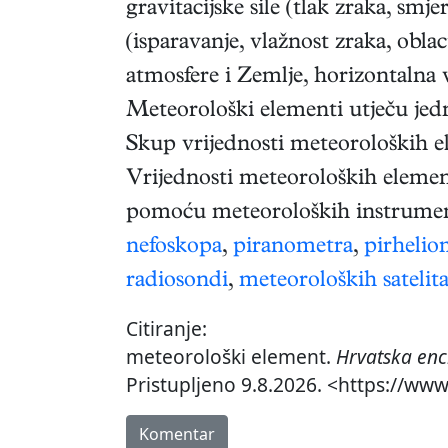
gravitacijske sile (tlak zraka, sm
(isparavanje, vlažnost zraka, obl
atmosfere i Zemlje, horizontalna vi
Meteorološki elementi utječu jedn
Skup vrijednosti meteoroloških
Vrijednosti meteoroloških eleme
pomoću meteoroloških instrumen
nefoskopa
,
piranometra
,
pirhelio
radiosondi
,
meteoroloških satelit
Citiranje:
meteorološki element.
Hrvatska enc
Pristupljeno 9.8.2026. <https://ww
Komentar