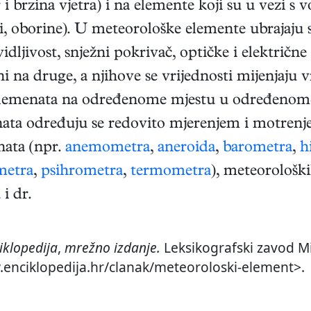
jer i brzina vjetra) i na elemente koji su u vezi
aci, oborine). U meteorološke elemente ubrajaju 
dljivost, snježni pokrivač, optičke i električne 
i na druge, a njihove se vrijednosti mijenjaju 
 elemenata na određenome mjestu u određenom
nata određuju se redovito mjerenjem i motren
ata (npr.
anemometra
,
aneroida
,
barometra
,
h
metra
,
psihrometra
,
termometra
), meteorološk
a
i dr.
iklopedija
,
mrežno izdanje.
Leksikografski zavod Mi
w.enciklopedija.hr/clanak/meteoroloski-element>.