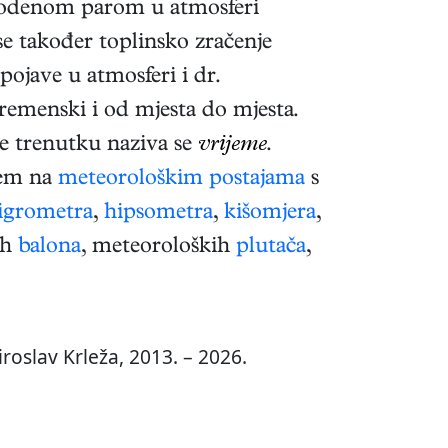
 s vodenom parom u atmosferi
se također toplinsko zračenje
pojave u atmosferi i dr.
vremenski i od mjesta do mjesta.
e trenutku naziva se
vrijeme
.
jem na
meteorološkim postajama
s
igrometra
,
hipsometra
,
kišomjera
,
ih
balona
, meteoroloških
plutača
,
roslav Krleža, 2013. – 2026.